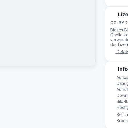
Liz
CC-BY 2
Dieses B
Quelle ko
verwende
der Lizen
Detail
Info
Auflös
Dateig
Aufruf
Downl
Bild-I
Hochge
Belich
Brennw