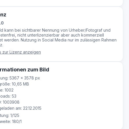
enz
.0
ild kann bei sichtbarer Nennung von Urheber/Fotograf und
stenfrei, nicht unterlizenzierbar aber auch kommerziell
t werden. Nutzung in Social Media nur im zulässigen Rahmen
z.
s zur Lizenz anzeigen
rmationen zum Bild
ung: 5367 × 3578 px
röße: 10,65 MB
e: 1002
oads: 53
D: 1003908
laden am: 22.12.2015
tung: 1/125
eite: 180/1