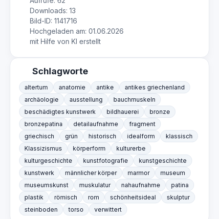
Aufrufe: 62
Downloads: 13
Bild-ID: 1141716
Hochgeladen am: 01.06.2026
mit Hilfe von KI erstellt
Schlagworte
altertum
anatomie
antike
antikes griechenland
archäologie
ausstellung
bauchmuskeln
beschädigtes kunstwerk
bildhauerei
bronze
bronzepatina
detailaufnahme
fragment
griechisch
grün
historisch
idealform
klassisch
Klassizismus
körperform
kulturerbe
kulturgeschichte
kunstfotografie
kunstgeschichte
kunstwerk
männlicher körper
marmor
museum
museumskunst
muskulatur
nahaufnahme
patina
plastik
römisch
rom
schönheitsideal
skulptur
steinboden
torso
verwittert