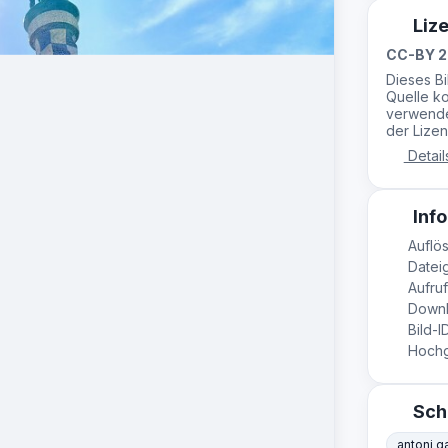
Liz
CC-BY 2
Dieses B
Quelle ko
verwende
der Lizen
Detail
Info
Auflös
Dateig
Aufruf
Downl
Bild-I
Hochge
Sch
antoni g