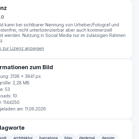
enz
.0
ild kann bei sichtbarer Nennung von Urheber/Fotograf und
stenfrei, nicht unterlizenzierbar aber auch kommerziell
t werden. Nutzung in Social Media nur im zulässigen Rahmen
z.
s zur Lizenz anzeigen
rmationen zum Bild
ung: 3138 × 3841 px
röße: 2,28 MB
e: 53
oads: 10
D: 1144250
laden am: 11.06.2026
lagworte
audi
architektur
barcelona
blau
denkmal
design