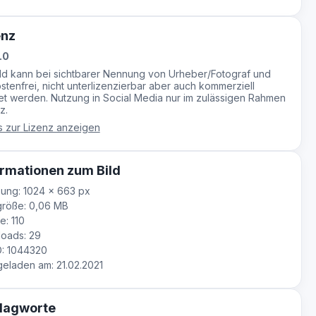
enz
.0
ild kann bei sichtbarer Nennung von Urheber/Fotograf und
stenfrei, nicht unterlizenzierbar aber auch kommerziell
t werden. Nutzung in Social Media nur im zulässigen Rahmen
z.
s zur Lizenz anzeigen
rmationen zum Bild
ung: 1024 × 663 px
größe: 0,06 MB
e: 110
oads: 29
D: 1044320
laden am: 21.02.2021
lagworte