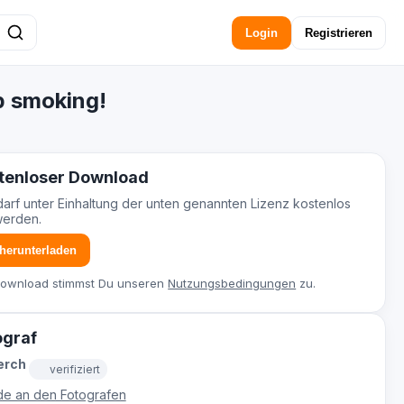
Login
Registrieren
op smoking!
tenloser Download
darf unter Einhaltung der unten genannten Lizenz kostenlos
werden.
 herunterladen
Download stimmst Du unseren
Nutzungsbedingungen
zu.
ograf
erch
verifiziert
e an den Fotografen