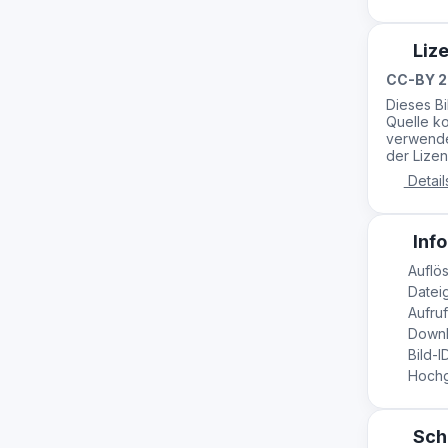
Liz
CC-BY 2
Dieses B
Quelle ko
verwende
der Lizen
Detail
Info
Auflös
Datei
Aufruf
Downl
Bild-I
Hochge
Sch