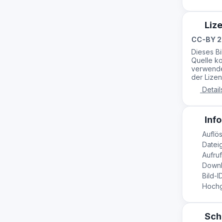
Liz
CC-BY 2
Dieses B
Quelle ko
verwende
der Lizen
Detail
Info
Auflös
Datei
Aufruf
Downl
Bild-I
Hochge
Sch