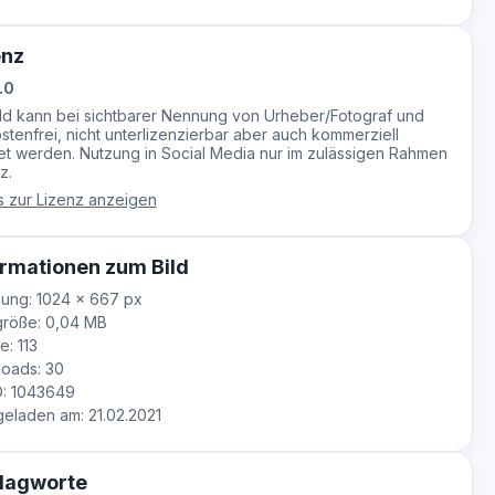
enz
.0
ild kann bei sichtbarer Nennung von Urheber/Fotograf und
stenfrei, nicht unterlizenzierbar aber auch kommerziell
t werden. Nutzung in Social Media nur im zulässigen Rahmen
z.
s zur Lizenz anzeigen
rmationen zum Bild
ung: 1024 × 667 px
größe: 0,04 MB
e: 113
oads: 30
D: 1043649
laden am: 21.02.2021
lagworte