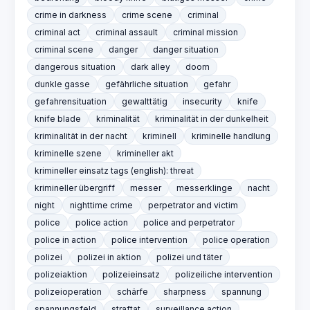
crime in darkness
crime scene
criminal
criminal act
criminal assault
criminal mission
criminal scene
danger
danger situation
dangerous situation
dark alley
doom
dunkle gasse
gefährliche situation
gefahr
gefahrensituation
gewalttätig
insecurity
knife
knife blade
kriminalität
kriminalität in der dunkelheit
kriminalität in der nacht
kriminell
kriminelle handlung
kriminelle szene
krimineller akt
krimineller einsatz tags (english): threat
krimineller übergriff
messer
messerklinge
nacht
night
nighttime crime
perpetrator and victim
police
police action
police and perpetrator
police in action
police intervention
police operation
polizei
polizei in aktion
polizei und täter
polizeiaktion
polizeieinsatz
polizeiliche intervention
polizeioperation
schärfe
sharpness
spannung
spannungsfeld
straftat
surveillance action