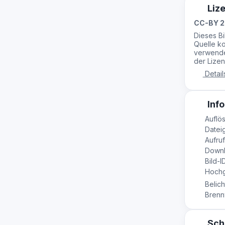
Liz
CC-BY 2
Dieses B
Quelle ko
verwende
der Lizen
Detail
Info
Auflös
Dateig
Aufruf
Downl
Bild-I
Hochge
Belich
Brennw
Sch