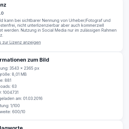
enz
.0
ild kann bei sichtbarer Nennung von Urheber/Fotograf und
stenfrei, nicht unterlizenzierbar aber auch kommerziell
t werden. Nutzung in Social Media nur im zulässigen Rahmen
z.
s zur Lizenz anzeigen
rmationen zum Bild
ung: 3543 × 2365 px
röße: 8,01 MB
e: 881
oads: 63
D: 1004731
laden am: 01.03.2016
tung: 1/100
eite: 600/10
lagworte