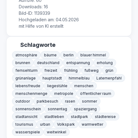
Aufrufe: 60
Downloads: 16
Bild-ID: 1139339
Hochgeladen am: 04.05.2026
mit Hilfe von KI erstellt
Schlagworte
atmosphäre
bäume
berlin
blauer himmel
brunnen
deutschland
entspannung
erholung
fernsehturm
freizeit
frühling
fußweg
grün
grünanlage
hauptstadt
himmelblau
Laternenpfahl
lebensfreude
liegestühle
menschen
menschenmenge
metropole
öffentlicher raum
outdoor
parkbesuch
rasen
sommer
sonnenschein
sonnentag
spaziergang
stadtansicht
stadtleben
stadtpark
städtereise
tourismus
urban
Volkspark
warmwetter
wasserspiele
weitwinkel