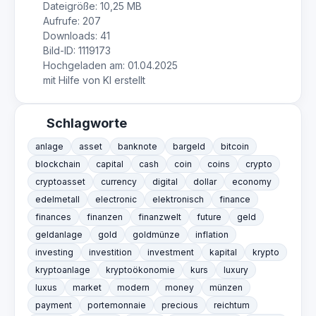
Dateigröße: 10,25 MB
Aufrufe: 207
Downloads: 41
Bild-ID: 1119173
Hochgeladen am: 01.04.2025
mit Hilfe von KI erstellt
Schlagworte
anlage
asset
banknote
bargeld
bitcoin
blockchain
capital
cash
coin
coins
crypto
cryptoasset
currency
digital
dollar
economy
edelmetall
electronic
elektronisch
finance
finances
finanzen
finanzwelt
future
geld
geldanlage
gold
goldmünze
inflation
investing
investition
investment
kapital
krypto
kryptoanlage
kryptoökonomie
kurs
luxury
luxus
market
modern
money
münzen
payment
portemonnaie
precious
reichtum