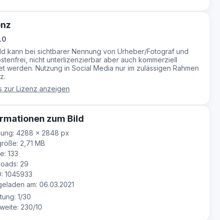
enz
.0
ild kann bei sichtbarer Nennung von Urheber/Fotograf und
stenfrei, nicht unterlizenzierbar aber auch kommerziell
t werden. Nutzung in Social Media nur im zulässigen Rahmen
z.
s zur Lizenz anzeigen
rmationen zum Bild
sung: 4288 × 2848 px
röße: 2,71 MB
e: 133
oads: 29
D: 1045933
eladen am: 06.03.2021
tung: 1/30
eite: 230/10