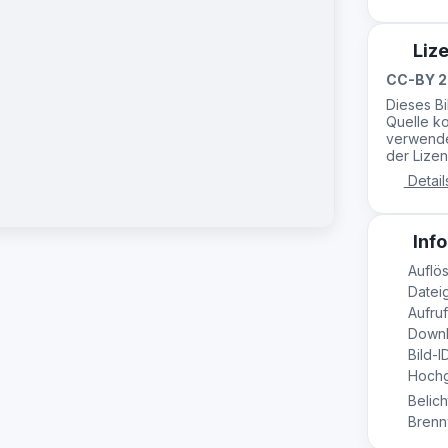
Liz
CC-BY 2
Dieses B
Quelle ko
verwende
der Lizen
Detail
Info
Auflö
Dateig
Aufruf
Downl
Bild-I
Hochg
Belich
Brennw