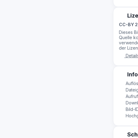
Liz
CC-BY 2
Dieses B
Quelle ko
verwende
der Lizen
Detail
Info
Auflös
Dateig
Aufruf
Downl
Bild-I
Hochge
Sch