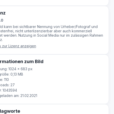
enz
.0
ild kann bei sichtbarer Nennung von Urheber/Fotograf und
stenfrei, nicht unterlizenzierbar aber auch kommerziell
t werden. Nutzung in Social Media nur im zulässigen Rahmen
z.
s zur Lizenz anzeigen
rmationen zum Bild
ung: 1024 × 683 px
röße: 0,13 MB
e: 110
oads: 27
D: 1043594
laden am: 21.02.2021
lagworte