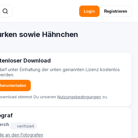
Login
Registrieren
Gurken sowie Hähnchen
tenloser Download
darf unter Einhaltung der unten genannten Lizenz kostenlos
werden.
 herunterladen
Download stimmst Du unseren
Nutzungsbedingungen
zu.
ograf
erch
verifiziert
e an den Fotografen