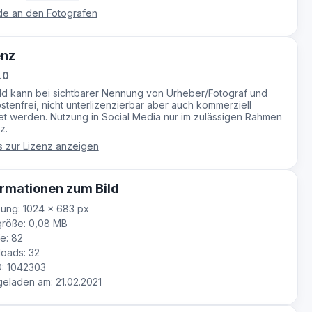
e an den Fotografen
enz
.0
ild kann bei sichtbarer Nennung von Urheber/Fotograf und
stenfrei, nicht unterlizenzierbar aber auch kommerziell
t werden. Nutzung in Social Media nur im zulässigen Rahmen
z.
s zur Lizenz anzeigen
rmationen zum Bild
ung: 1024 × 683 px
größe: 0,08 MB
e: 82
oads: 32
D: 1042303
laden am: 21.02.2021