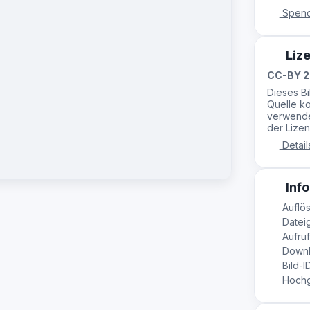
Spend
Liz
CC-BY 2
Dieses B
Quelle ko
verwende
der Lizen
Detail
Info
Auflös
Datei
Aufruf
Downl
Bild-I
Hochge