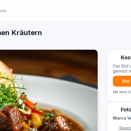
hen Kräutern
Kos
Das Bild 
genutzt 
Bild
Mit dem 
Fot
Marco Ve
Spend