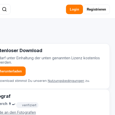
Login
Registrieren
tenloser Download
darf unter Einhaltung der unten genannten Lizenz kostenlos
werden.
 herunterladen
Download stimmst Du unseren
Nutzungsbedingungen
zu.
ograf
rch 👨‍🍳
verifiziert
e an den Fotografen