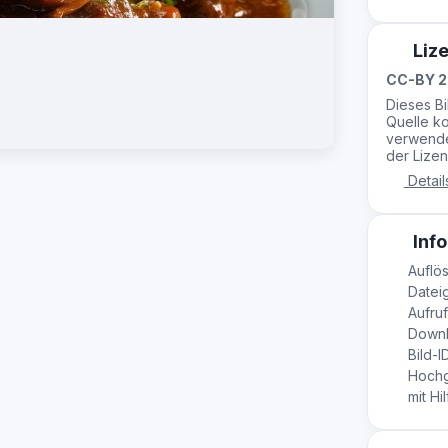
Liz
CC-BY 2
Dieses B
Quelle ko
verwende
der Lizen
Detail
Info
Auflös
Datei
Aufruf
Downl
Bild-I
Hochg
mit Hil