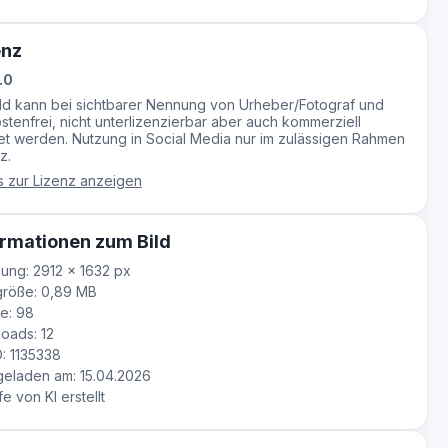
enz
.0
ild kann bei sichtbarer Nennung von Urheber/Fotograf und
stenfrei, nicht unterlizenzierbar aber auch kommerziell
t werden. Nutzung in Social Media nur im zulässigen Rahmen
z.
s zur Lizenz anzeigen
rmationen zum Bild
ung: 2912 × 1632 px
größe: 0,89 MB
e: 98
oads: 12
D: 1135338
eladen am: 15.04.2026
fe von KI erstellt