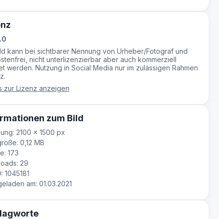
enz
.0
ild kann bei sichtbarer Nennung von Urheber/Fotograf und
stenfrei, nicht unterlizenzierbar aber auch kommerziell
t werden. Nutzung in Social Media nur im zulässigen Rahmen
z.
s zur Lizenz anzeigen
rmationen zum Bild
ung: 2100 × 1500 px
röße: 0,12 MB
e: 173
oads: 29
D: 1045181
laden am: 01.03.2021
lagworte