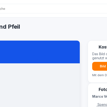
nd Pfeil
Kos
Das Bild 
genutzt 
Bild
Mit dem 
Fot
Marco V
Spend