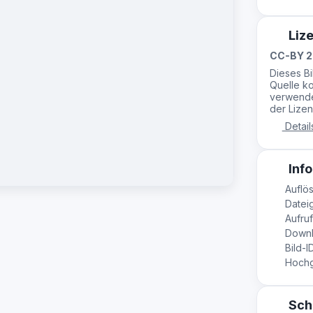
Liz
CC-BY 2
Dieses B
Quelle ko
verwende
der Lizen
Detail
Info
Auflös
Dateig
Aufruf
Downl
Bild-I
Hochge
Sch