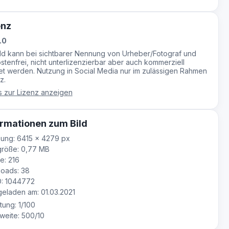
enz
.0
ild kann bei sichtbarer Nennung von Urheber/Fotograf und
stenfrei, nicht unterlizenzierbar aber auch kommerziell
t werden. Nutzung in Social Media nur im zulässigen Rahmen
z.
s zur Lizenz anzeigen
rmationen zum Bild
ung: 6415 × 4279 px
größe: 0,77 MB
e: 216
oads: 38
D: 1044772
laden am: 01.03.2021
tung: 1/100
eite: 500/10