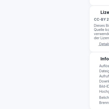
Liz
CC-BY 2
Dieses B
Quelle ko
verwende
der Lizen
Detail
Info
Auflös
Datei
Aufruf
Downl
Bild-I
Hochge
Belich
Brennw