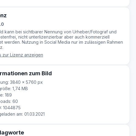
enz
.0
ild kann bei sichtbarer Nennung von Urheber/Fotograf und
stenfrei, nicht unterlizenzierbar aber auch kommerziell
t werden. Nutzung in Social Media nur im zulässigen Rahmen
z.
s zur Lizenz anzeigen
rmationen zum Bild
sung: 3840 × 5760 px
röße: 1,74 MB
e: 189
oads: 60
D: 1044875
laden am: 01.03.2021
lagworte