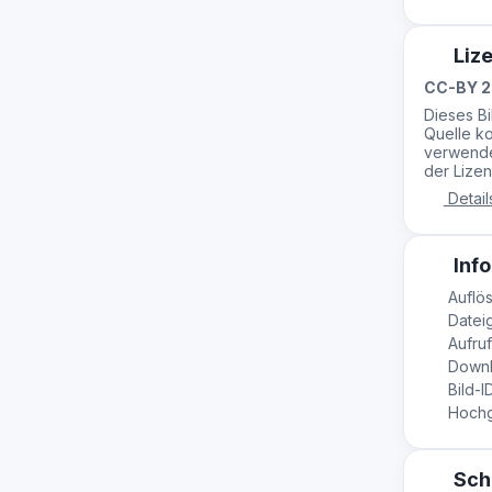
Liz
CC-BY 2
Dieses B
Quelle ko
verwende
der Lizen
Detail
Info
Auflö
Dateig
Aufruf
Downl
Bild-I
Hochge
Sch