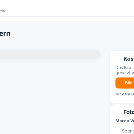
tern
Kos
Das Bild 
genutzt 
Bild
Mit dem 
Fot
Marco V
Spend