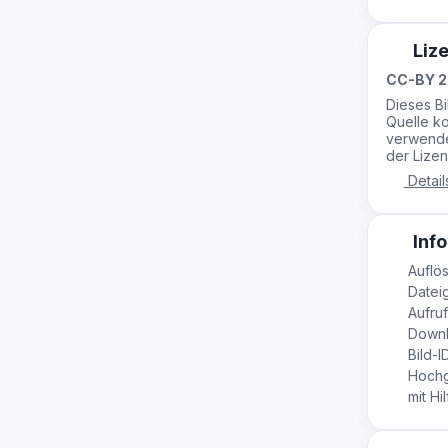
Liz
CC-BY 2
Dieses B
Quelle ko
verwende
der Lizen
Detail
Info
Auflös
Dateig
Aufruf
Downl
Bild-I
Hochg
mit Hil