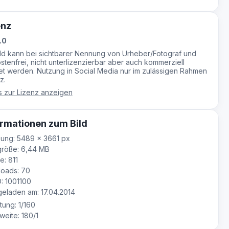
enz
.0
ild kann bei sichtbarer Nennung von Urheber/Fotograf und
stenfrei, nicht unterlizenzierbar aber auch kommerziell
t werden. Nutzung in Social Media nur im zulässigen Rahmen
z.
s zur Lizenz anzeigen
rmationen zum Bild
ung: 5489 × 3661 px
größe: 6,44 MB
e: 811
oads: 70
D: 1001100
laden am: 17.04.2014
tung: 1/160
eite: 180/1