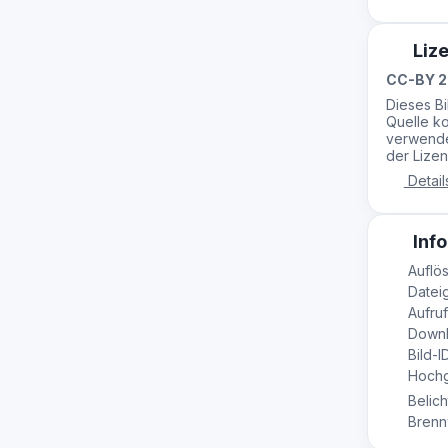
Liz
CC-BY 2
Dieses B
Quelle ko
verwende
der Lizen
Detail
Info
Auflös
Datei
Aufruf
Downl
Bild-I
Hochge
Belich
Brennw