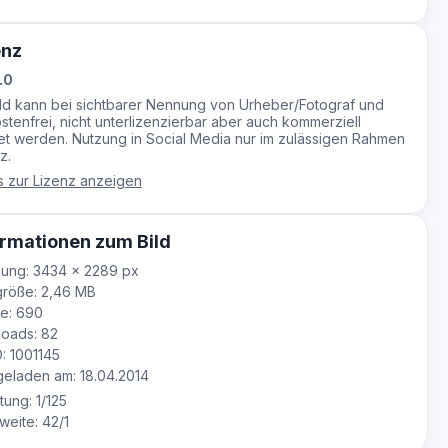
enz
.0
ild kann bei sichtbarer Nennung von Urheber/Fotograf und
stenfrei, nicht unterlizenzierbar aber auch kommerziell
t werden. Nutzung in Social Media nur im zulässigen Rahmen
z.
s zur Lizenz anzeigen
rmationen zum Bild
ung: 3434 × 2289 px
röße: 2,46 MB
e: 690
oads: 82
D: 1001145
eladen am: 18.04.2014
tung: 1/125
eite: 42/1