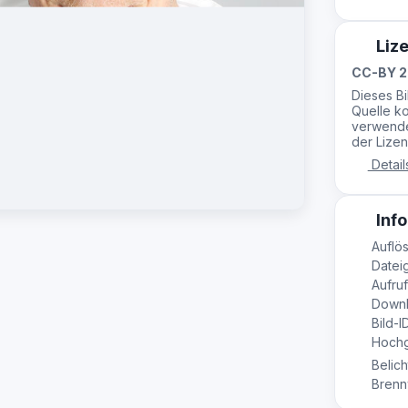
Liz
CC-BY 2
Dieses B
Quelle ko
verwende
der Lizen
Detail
Info
Auflös
Dateig
Aufruf
Downl
Bild-I
Hochg
Belich
Brennw