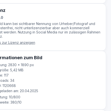
enz
.0
ild kann bei sichtbarer Nennung von Urheber/Fotograf und
stenfrei, nicht unterlizenzierbar aber auch kommerziell
t werden. Nutzung in Social Media nur im zulässigen Rahmen
z.
s zur Lizenz anzeigen
rmationen zum Bild
ung: 2830 × 1890 px
röße: 5,42 MB
e: 117
oads: 34
D: 1120668
eladen am: 20.04.2025
tung: 10/800
eite: 380/10