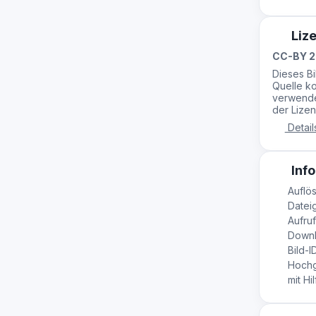
Liz
CC-BY 2
Dieses B
Quelle ko
verwende
der Lizen
Detail
Info
Auflös
Dateig
Aufruf
Downl
Bild-I
Hochg
mit Hil