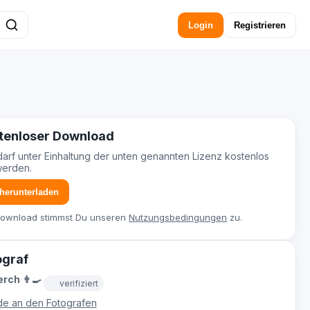
Login
Registrieren
tenloser Download
darf unter Einhaltung der unten genannten Lizenz kostenlos
werden.
 herunterladen
Download stimmst Du unseren
Nutzungsbedingungen
zu.
ograf
rch 👨‍🍳
verifiziert
e an den Fotografen