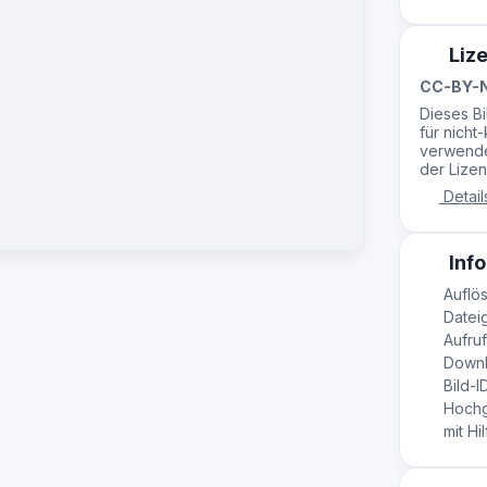
Liz
CC-BY-N
Dieses B
für nicht
verwende
der Lizen
Detail
Info
Auflö
Dateig
Aufruf
Downl
Bild-ID
Hochge
mit Hil