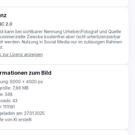
enz
C 2.0
ild kann bei sichtbarer Nennung Urheber/Fotograf und Quelle
-kommerzielle Zwecke kostenfrei aber nicht unterlizenzierbar
t werden. Nutzung in Social Media nur im zulässigen Rahmen
z.
s zur Lizenz anzeigen
rmationen zum Bild
sung: 6000 × 4000 px
röße: 7,86 MB
e: 348
oads: 43
: 1111191
laden am: 27.01.2025
fe von KI erstellt