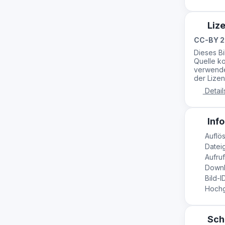
Liz
CC-BY 2
Dieses B
Quelle ko
verwende
der Lizen
Detail
Info
Auflös
Dateig
Aufruf
Downl
Bild-I
Hochge
Sch