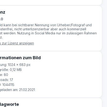
enz
.0
ild kann bei sichtbarer Nennung von Urheber/Fotograf und
stenfrei, nicht unterlizenzierbar aber auch kommerziell
t werden. Nutzung in Social Media nur im zulässigen Rahmen
z.
s zur Lizenz anzeigen
rmationen zum Bild
ung: 1024 × 683 px
röße: 0,12 MB
e: 80
oads: 17
D: 1044115
laden am: 21.02.2021
lagworte