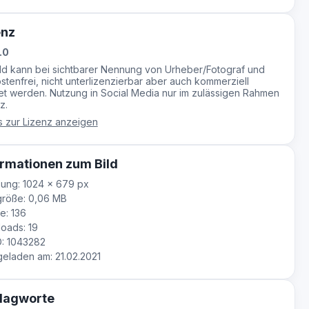
enz
.0
ild kann bei sichtbarer Nennung von Urheber/Fotograf und
stenfrei, nicht unterlizenzierbar aber auch kommerziell
t werden. Nutzung in Social Media nur im zulässigen Rahmen
z.
s zur Lizenz anzeigen
rmationen zum Bild
ung: 1024 × 679 px
größe: 0,06 MB
e: 136
oads: 19
D: 1043282
laden am: 21.02.2021
lagworte