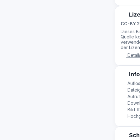
Liz
CC-BY 2
Dieses B
Quelle ko
verwende
der Lizen
Detail
Info
Auflös
Datei
Aufruf
Downl
Bild-I
Hochge
Sch