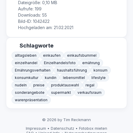
Dateigröße: 0,10 MB
Aufrufe: 199
Downloads: 55
Bild-ID: 1042422
Hochgeladen am: 21.02.2021
Schlagworte
alltagsleben
einkaufen
einkaufsbummel
einzelhandel
Einzelhandelsfoto
ernährung
Ernährungsverhalten
haushaltsführung
konsum
konsumkultur
kundin
lebensmittel
lifestyle
nudeln
preise
produktauswahl
regal
sonderangebote
supermarkt
verkaufsraum
warenpräsentation
© 2026 by Tim Reckmann
Impressum
•
Datenschutz
•
Fotobox mieten
FAQ
•
Upload Info
•
Nutzungsbedingungen