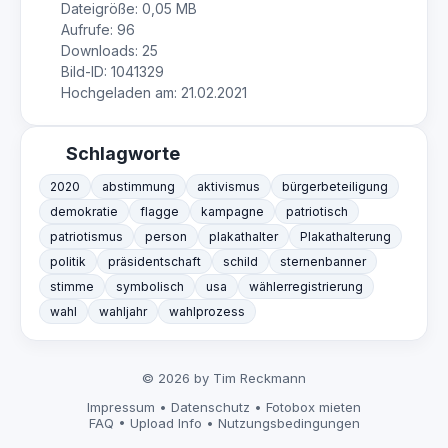
Dateigröße: 0,05 MB
Aufrufe: 96
Downloads: 25
Bild-ID: 1041329
Hochgeladen am: 21.02.2021
Schlagworte
2020
abstimmung
aktivismus
bürgerbeteiligung
demokratie
flagge
kampagne
patriotisch
patriotismus
person
plakathalter
Plakathalterung
politik
präsidentschaft
schild
sternenbanner
stimme
symbolisch
usa
wählerregistrierung
wahl
wahljahr
wahlprozess
© 2026 by Tim Reckmann
Impressum
•
Datenschutz
•
Fotobox mieten
FAQ
•
Upload Info
•
Nutzungsbedingungen