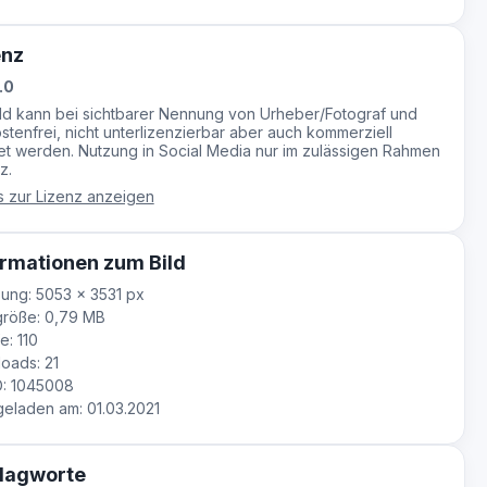
enz
.0
ild kann bei sichtbarer Nennung von Urheber/Fotograf und
stenfrei, nicht unterlizenzierbar aber auch kommerziell
t werden. Nutzung in Social Media nur im zulässigen Rahmen
z.
s zur Lizenz anzeigen
rmationen zum Bild
ung: 5053 × 3531 px
größe: 0,79 MB
e: 110
oads: 21
D: 1045008
laden am: 01.03.2021
lagworte