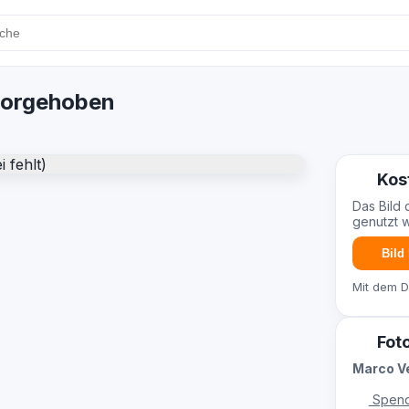
vorgehoben
Kos
Das Bild 
genutzt 
Bild
Mit dem 
Fot
Marco V
Spend