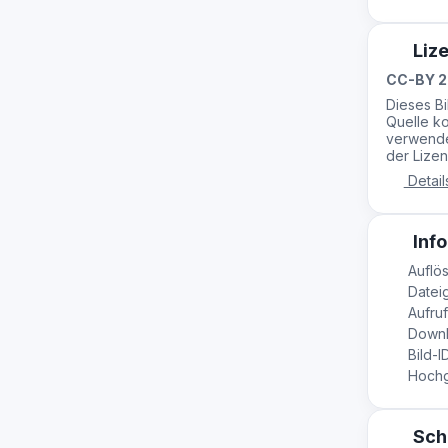
Liz
CC-BY 2
Dieses B
Quelle ko
verwende
der Lizen
Detail
Info
Auflös
Datei
Aufruf
Downl
Bild-I
Hochge
Sch