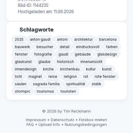
Bild-ID: 1144235
Hochgeladen am: 11.06.2026
Schlagworte
2025
anton gaudi
antoni
architektur
barcelona
bauwerk
besucher
detail
eindrucksvoll
farben
fenster
fotografie
gaudi
gebäude
glasdesign
glaskunst
glaube
historisch
innenansicht
innendesign
kirche
kirchenbau
kultur
kunst
licht
magnet
reise
religion
rot
rote fenster
säulen
sagrada familia
spiritualität
statik
stormpic
tourismus
touristen
© 2026 by Tim Reckmann
Impressum
•
Datenschutz
•
Fotobox mieten
FAQ
•
Upload Info
•
Nutzungsbedingungen