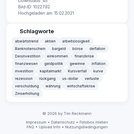
Downloads: 45
Bild-ID: 1022792
Hochgeladen am: 15.02.2021
Schlagworte
abwärtstrend
aktien
arbeitslosigkeit
Banknotenschein
bargeld
börse
deflation
Desinvestition
einkommen
finanzkrise
finanzwesen
geldpolitik
gewinne
inflation
investition
kapitalmarkt
Kursverfall
kurve
rezession
rückgang
us-dollar
verluste
verschuldung
währung
wirtschaftskrise
Zinserhöhung
© 2026 by Tim Reckmann
Impressum
•
Datenschutz
•
Fotobox mieten
FAQ
•
Upload Info
•
Nutzungsbedingungen