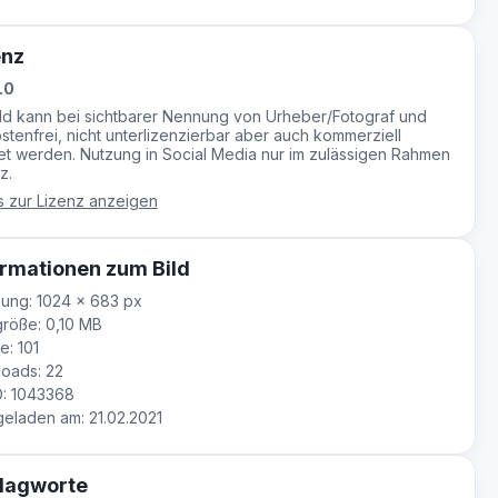
enz
.0
ild kann bei sichtbarer Nennung von Urheber/Fotograf und
stenfrei, nicht unterlizenzierbar aber auch kommerziell
t werden. Nutzung in Social Media nur im zulässigen Rahmen
z.
s zur Lizenz anzeigen
rmationen zum Bild
ung: 1024 × 683 px
röße: 0,10 MB
e: 101
oads: 22
D: 1043368
laden am: 21.02.2021
lagworte