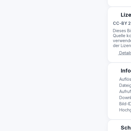
Liz
CC-BY 2
Dieses B
Quelle ko
verwende
der Lizen
Detail
Info
Auflös
Dateig
Aufruf
Downl
Bild-I
Hochge
Sch