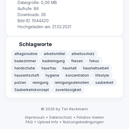
Dateigröße: 0,06 MB
Aufrufe: 86
Downloads: 26
Bild-ID: 1044420
Hochgeladen am: 21.02.2021
Schlagworte
alltagsroutine
arbeitsmittel
arbeitsschutz
badezimmer
badreinigung
fliesen
fokus
handschuhe
hausfrau
haushalt
haushaltsarbeit
hauswirtschaft
hygiene
konzentration
lifestyle
putzen
reinigung
reinigungsutensilien
sauberkeit
Sauberkeitskonzept
zuverlässigkeit
© 2026 by Tim Reckmann
Impressum
•
Datenschutz
•
Fotobox mieten
FAQ
•
Upload Info
•
Nutzungsbedingungen