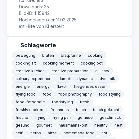
Aufrufe: 183
Downloads: 35
Bild-ID: 1115942
Hochgeladen am: 11.03.2025
mit Hilfe von KI erstellt
Schlagworte
bewegung
braten
bratpfanne
cooking
cooking art
cooking moment
cooking pot
creative kitchen
creative preparation
culinary
culinary experience
dampf
dynamic
dynamik
energie
energy
flavor
fliegendes essen
flying food
food
food photography
food styling
food-fotografie
foodstyling
fresh
freshly cooked
freshness
frisch
frisch gekocht
frische
frying
frying pan
gemüse
geschmack
gesund
gourmet
hausmannskost
healthy
heat
heiß
herbs
hitze
homemade food
hot