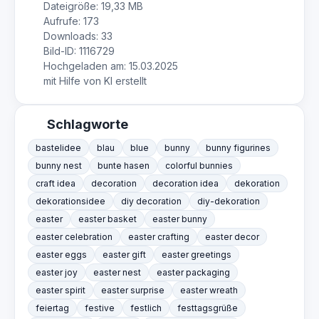
Dateigröße: 19,33 MB
Aufrufe: 173
Downloads: 33
Bild-ID: 1116729
Hochgeladen am: 15.03.2025
mit Hilfe von KI erstellt
Schlagworte
bastelidee
blau
blue
bunny
bunny figurines
bunny nest
bunte hasen
colorful bunnies
craft idea
decoration
decoration idea
dekoration
dekorationsidee
diy decoration
diy-dekoration
easter
easter basket
easter bunny
easter celebration
easter crafting
easter decor
easter eggs
easter gift
easter greetings
easter joy
easter nest
easter packaging
easter spirit
easter surprise
easter wreath
feiertag
festive
festlich
festtagsgrüße