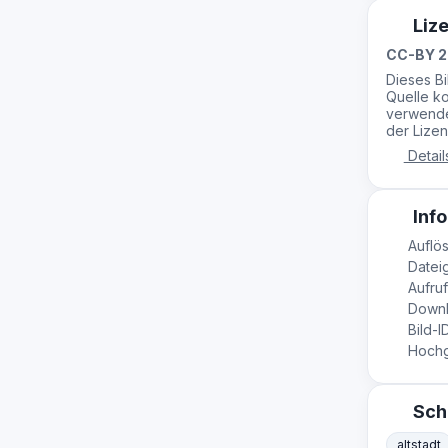
Liz
CC-BY 2
Dieses B
Quelle ko
verwende
der Lizen
Detail
Info
Auflös
Dateig
Aufruf
Downl
Bild-I
Hochg
Sch
altstadt