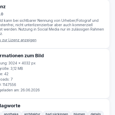
enz
.0
ild kann bei sichtbarer Nennung von Urheber/Fotograf und
stenfrei, nicht unterlizenzierbar aber auch kommerziell
t werden. Nutzung in Social Media nur im zulässigen Rahmen
z.
s zur Lizenz anzeigen
rmationen zum Bild
ung: 3024 × 4032 px
röße: 3,12 MB
e: 42
oads: 7
D: 1147556
eladen am: 26.06.2026
lagworte
apotheke
architektur
bad säckingen
blumen
details