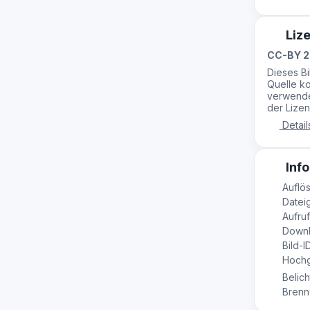
Liz
CC-BY 2
Dieses B
Quelle ko
verwende
der Lizen
Detail
Info
Auflö
Dateig
Aufruf
Downl
Bild-I
Hochge
Belich
Brennw