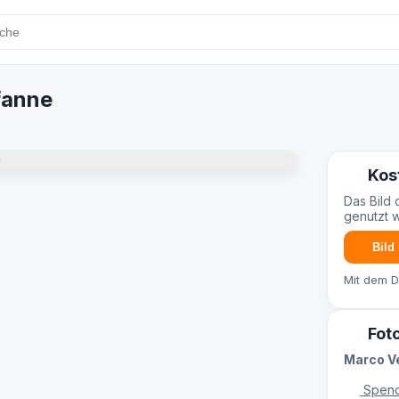
fanne
Kos
Das Bild 
genutzt 
Bild
Mit dem 
Fot
Marco V
Spend