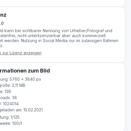
enz
.0
ild kann bei sichtbarer Nennung von Urheber/Fotograf und
stenfrei, nicht unterlizenzierbar aber auch kommerziell
t werden. Nutzung in Social Media nur im zulässigen Rahmen
z.
s zur Lizenz anzeigen
rmationen zum Bild
sung: 5760 × 3840 px
röße: 2,11 MB
e: 138
oads: 38
D: 1024014
laden am: 15.02.2021
tung: 1/125
eite: 100/1