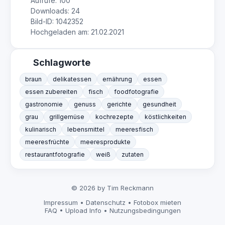
Aufrufe: 100
Downloads: 24
Bild-ID: 1042352
Hochgeladen am: 21.02.2021
Schlagworte
braun
delikatessen
ernährung
essen
essen zubereiten
fisch
foodfotografie
gastronomie
genuss
gerichte
gesundheit
grau
grillgemüse
kochrezepte
köstlichkeiten
kulinarisch
lebensmittel
meeresfisch
meeresfrüchte
meeresprodukte
restaurantfotografie
weiß
zutaten
© 2026 by Tim Reckmann
Impressum
•
Datenschutz
•
Fotobox mieten
FAQ
•
Upload Info
•
Nutzungsbedingungen