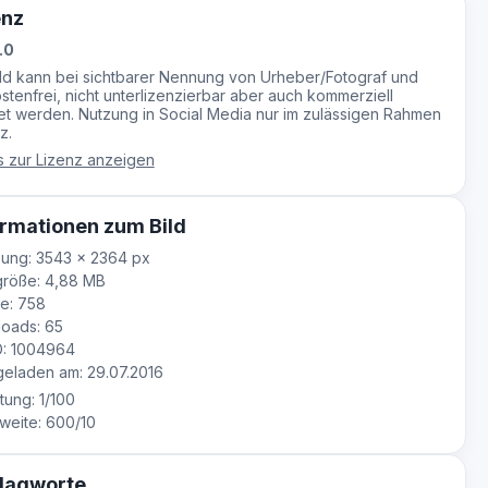
enz
.0
ild kann bei sichtbarer Nennung von Urheber/Fotograf und
stenfrei, nicht unterlizenzierbar aber auch kommerziell
t werden. Nutzung in Social Media nur im zulässigen Rahmen
z.
s zur Lizenz anzeigen
rmationen zum Bild
ung: 3543 × 2364 px
größe: 4,88 MB
e: 758
oads: 65
D: 1004964
eladen am: 29.07.2016
tung: 1/100
eite: 600/10
lagworte