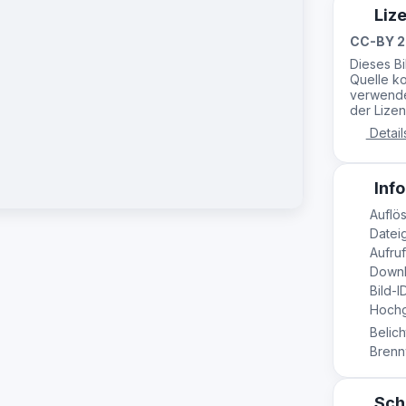
Liz
CC-BY 2
Dieses B
Quelle ko
verwende
der Lizen
Detail
Info
Auflös
Datei
Aufruf
Downl
Bild-I
Hochg
Belich
Brennw
Sch