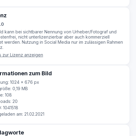
enz
.0
ild kann bei sichtbarer Nennung von Urheber/Fotograf und
stenfrei, nicht unterlizenzierbar aber auch kommerziell
t werden. Nutzung in Social Media nur im zulässigen Rahmen
z.
s zur Lizenz anzeigen
rmationen zum Bild
ung: 1024 × 676 px
röße: 0,19 MB
e: 108
oads: 20
D: 1041518
laden am: 21.02.2021
lagworte