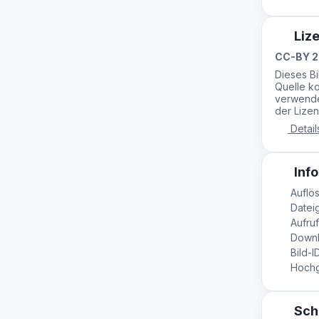
Liz
CC-BY 2
Dieses B
Quelle ko
verwende
der Lizen
Detail
Info
Auflös
Dateig
Aufruf
Downl
Bild-I
Hochge
Sch