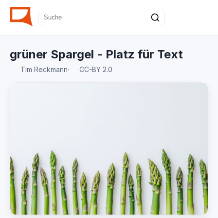
grüner Spargel - Platz für Text
Tim Reckmann
·
CC-BY 2.0