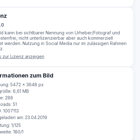
enz
.0
ild kann bei sichtbarer Nennung von Urheber/Fotograf und
stenfrei, nicht unterlizenzierbar aber auch kommerziell
t werden. Nutzung in Social Media nur im zulässigen Rahmen
z.
s zur Lizenz anzeigen
rmationen zum Bild
ung: 5472 × 3648 px
röße: 6,61 MB
e: 288
oads: 51
D: 1007113
eladen am: 23.04.2019
tung: 1/125
eite: 180/1