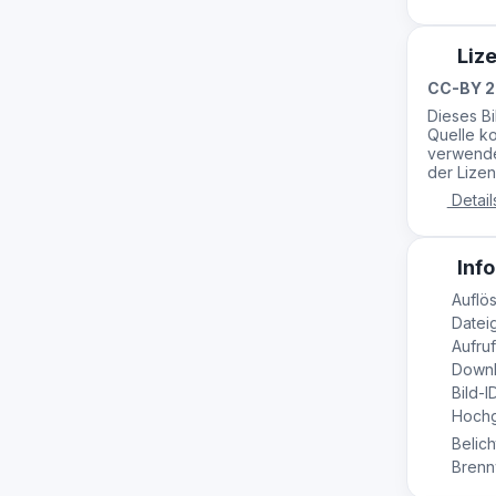
Liz
CC-BY 2
Dieses B
Quelle ko
verwende
der Lizen
Detail
Info
Auflös
Dateig
Aufruf
Downl
Bild-I
Hochg
Belich
Brennw