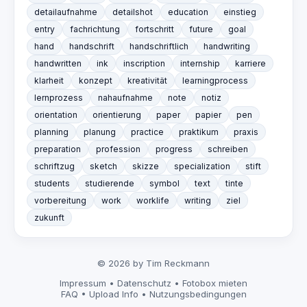
detailaufnahme
detailshot
education
einstieg
entry
fachrichtung
fortschritt
future
goal
hand
handschrift
handschriftlich
handwriting
handwritten
ink
inscription
internship
karriere
klarheit
konzept
kreativität
learningprocess
lernprozess
nahaufnahme
note
notiz
orientation
orientierung
paper
papier
pen
planning
planung
practice
praktikum
praxis
preparation
profession
progress
schreiben
schriftzug
sketch
skizze
specialization
stift
students
studierende
symbol
text
tinte
vorbereitung
work
worklife
writing
ziel
zukunft
© 2026 by Tim Reckmann
Impressum
•
Datenschutz
•
Fotobox mieten
FAQ
•
Upload Info
•
Nutzungsbedingungen