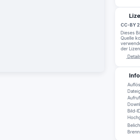
Liz
CC-BY 2
Dieses B
Quelle ko
verwende
der Lizen
Detail
Info
Auflös
Dateig
Aufruf
Downl
Bild-I
Hochg
Belich
Brennw