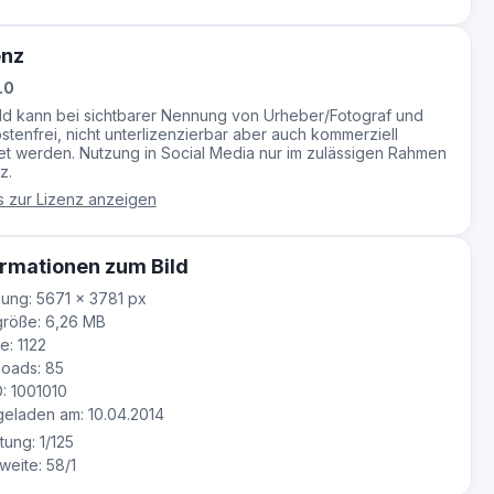
enz
.0
ild kann bei sichtbarer Nennung von Urheber/Fotograf und
stenfrei, nicht unterlizenzierbar aber auch kommerziell
t werden. Nutzung in Social Media nur im zulässigen Rahmen
z.
s zur Lizenz anzeigen
rmationen zum Bild
ung: 5671 × 3781 px
röße: 6,26 MB
e: 1122
oads: 85
D: 1001010
eladen am: 10.04.2014
tung: 1/125
eite: 58/1