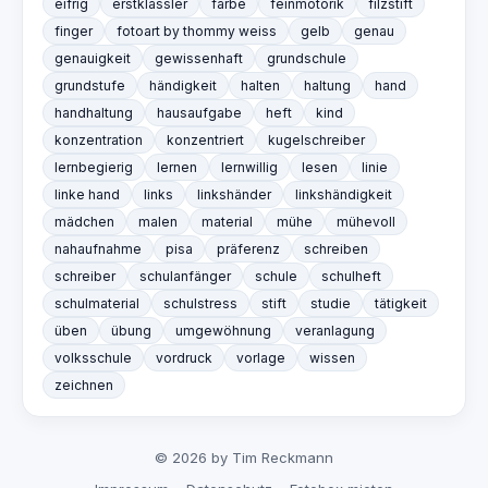
eifrig
erstklässler
farbe
feinmotorik
filzstift
finger
fotoart by thommy weiss
gelb
genau
genauigkeit
gewissenhaft
grundschule
grundstufe
händigkeit
halten
haltung
hand
handhaltung
hausaufgabe
heft
kind
konzentration
konzentriert
kugelschreiber
lernbegierig
lernen
lernwillig
lesen
linie
linke hand
links
linkshänder
linkshändigkeit
mädchen
malen
material
mühe
mühevoll
nahaufnahme
pisa
präferenz
schreiben
schreiber
schulanfänger
schule
schulheft
schulmaterial
schulstress
stift
studie
tätigkeit
üben
übung
umgewöhnung
veranlagung
volksschule
vordruck
vorlage
wissen
zeichnen
© 2026 by Tim Reckmann