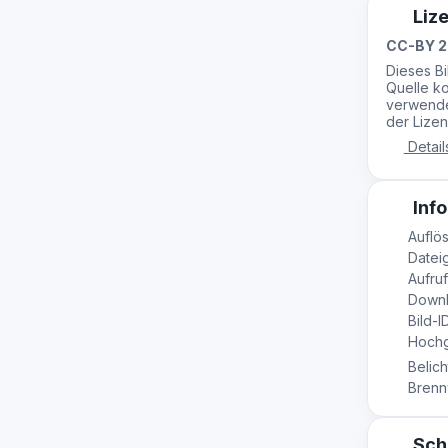
Liz
CC-BY 2
Dieses B
Quelle ko
verwende
der Lizen
Detail
Info
Auflös
Dateig
Aufruf
Downl
Bild-I
Hochge
Belich
Brennw
Sch