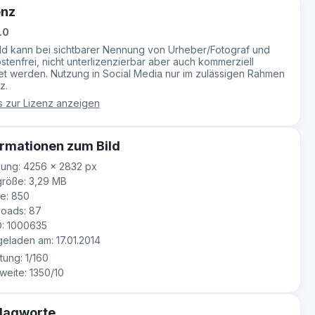
enz
.0
ild kann bei sichtbarer Nennung von Urheber/Fotograf und
stenfrei, nicht unterlizenzierbar aber auch kommerziell
t werden. Nutzung in Social Media nur im zulässigen Rahmen
z.
s zur Lizenz anzeigen
rmationen zum Bild
ung: 4256 × 2832 px
röße: 3,29 MB
e: 850
oads: 87
D: 1000635
laden am: 17.01.2014
tung: 1/160
eite: 1350/10
lagworte