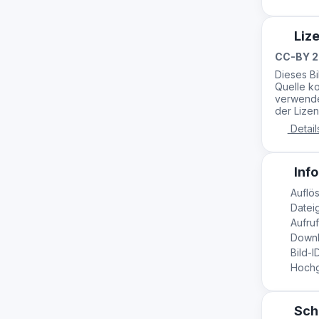
Liz
CC-BY 2
Dieses B
Quelle ko
verwende
der Lizen
Detail
Info
Auflös
Datei
Aufruf
Downl
Bild-I
Hochge
Sch