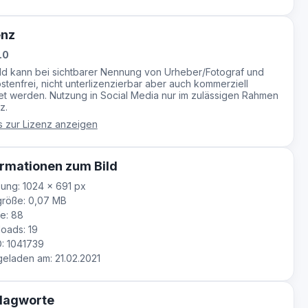
enz
.0
ild kann bei sichtbarer Nennung von Urheber/Fotograf und
stenfrei, nicht unterlizenzierbar aber auch kommerziell
t werden. Nutzung in Social Media nur im zulässigen Rahmen
z.
s zur Lizenz anzeigen
rmationen zum Bild
ung: 1024 × 691 px
größe: 0,07 MB
e: 88
oads: 19
D: 1041739
laden am: 21.02.2021
lagworte