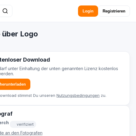
Login
Registrieren
e über Logo
tenloser Download
darf unter Einhaltung der unten genannten Lizenz kostenlos
werden.
 herunterladen
Download stimmst Du unseren
Nutzungsbedingungen
zu.
ograf
erch
verifiziert
e an den Fotografen