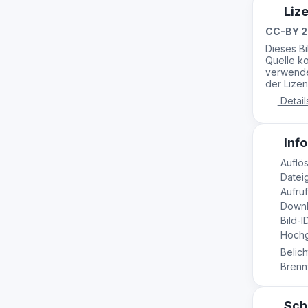
Liz
CC-BY 2
Dieses B
Quelle ko
verwende
der Lizen
Detail
Info
Auflös
Dateig
Aufruf
Downl
Bild-I
Hochg
Belich
Brennw
Sch