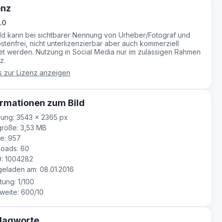
enz
.0
ild kann bei sichtbarer Nennung von Urheber/Fotograf und
stenfrei, nicht unterlizenzierbar aber auch kommerziell
t werden. Nutzung in Social Media nur im zulässigen Rahmen
z.
s zur Lizenz anzeigen
rmationen zum Bild
ung: 3543 × 2365 px
röße: 3,53 MB
e: 957
oads: 60
D: 1004282
eladen am: 08.01.2016
tung: 1/100
eite: 600/10
lagworte