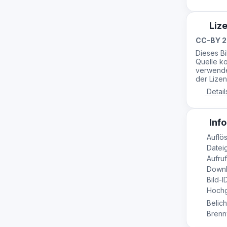
Liz
CC-BY 2
Dieses B
Quelle ko
verwende
der Lizen
Detail
Info
Auflö
Dateig
Aufruf
Downl
Bild-I
Hochge
Belich
Brennw