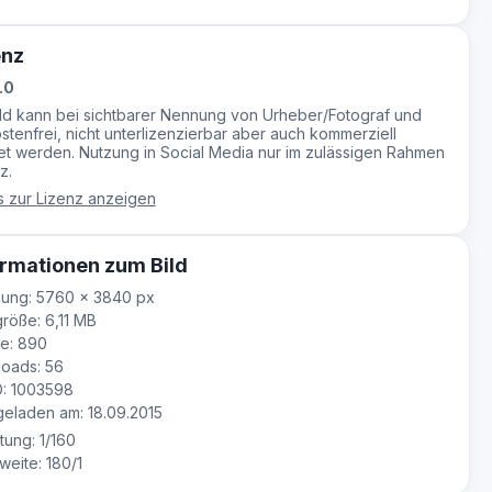
enz
.0
ild kann bei sichtbarer Nennung von Urheber/Fotograf und
stenfrei, nicht unterlizenzierbar aber auch kommerziell
t werden. Nutzung in Social Media nur im zulässigen Rahmen
z.
s zur Lizenz anzeigen
rmationen zum Bild
sung: 5760 × 3840 px
röße: 6,11 MB
e: 890
oads: 56
D: 1003598
laden am: 18.09.2015
tung: 1/160
eite: 180/1