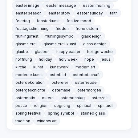
easter image
easter message
easter morning
easter season
easter story
easter sunday
faith
feiertag
fensterkunst
festive mood
festtagsstimmung
frieden
frohe ostern
frühlingsfest
frühlingssymbol
glasdesign
glasmalerei
glasmalerei-kunst
glass design
glaube
glauben
happy easter
heilige woche
hoffnung
holiday
holy week
hope
jesus
kirche
kunst
kunstwerk
modern art
moderne kunst
osterbild
osterbotschaft
osterdekoration
ostereier
osterfreude
ostergeschichte
osterhase
ostermorgen
ostermotiv
ostern
ostersonntag
osterzeit
peace
religion
segnung
spiritual
spirituell
spring festival
spring symbol
stained glass
tradition
window art