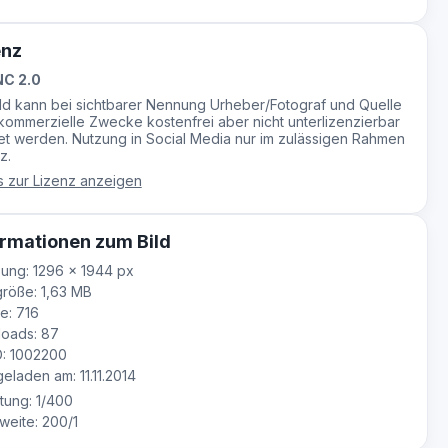
enz
C 2.0
ild kann bei sichtbarer Nennung Urheber/Fotograf und Quelle
-kommerzielle Zwecke kostenfrei aber nicht unterlizenzierbar
t werden. Nutzung in Social Media nur im zulässigen Rahmen
z.
s zur Lizenz anzeigen
rmationen zum Bild
ung: 1296 × 1944 px
röße: 1,63 MB
e: 716
oads: 87
D: 1002200
laden am: 11.11.2014
tung: 1/400
eite: 200/1