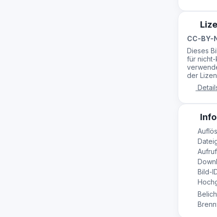
Liz
CC-BY-N
Dieses B
für nicht
verwende
der Lizen
Detail
Info
Auflös
Dateig
Aufruf
Downl
Bild-I
Hochge
Belich
Brennw