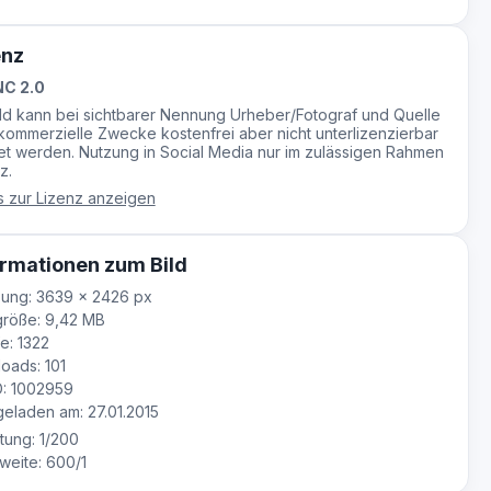
enz
C 2.0
ild kann bei sichtbarer Nennung Urheber/Fotograf und Quelle
-kommerzielle Zwecke kostenfrei aber nicht unterlizenzierbar
t werden. Nutzung in Social Media nur im zulässigen Rahmen
z.
s zur Lizenz anzeigen
rmationen zum Bild
ung: 3639 × 2426 px
röße: 9,42 MB
e: 1322
oads: 101
D: 1002959
laden am: 27.01.2015
tung: 1/200
eite: 600/1