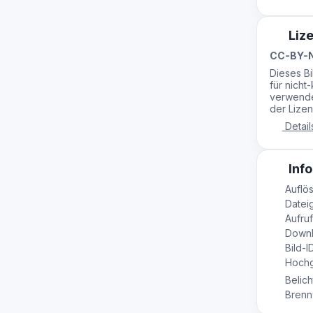
Liz
CC-BY-N
Dieses B
für nicht
verwende
der Lizen
Detail
Info
Auflös
Dateig
Aufruf
Downl
Bild-I
Hochge
Belich
Brennw